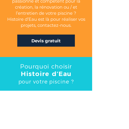
passionné et compétent pour la
création, la rénovation ou / et
l’entretien de votre piscine ?
Histoire d’Eau est là pour réaliser vos
projets, contactez-nous.
Devis gratuit
Pourquoi choisir
Histoire d’Eau
pour votre piscine ?
✔ Expertise confirmée
✔ Un accompagnement
personnalisé
✔ Une entreprise locale