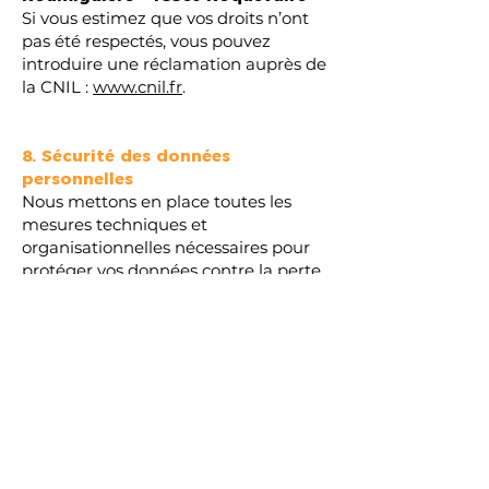
Si vous estimez que vos droits n’ont
pas été respectés, vous pouvez
introduire une réclamation auprès de
la CNIL :
www.cnil.fr
.
8. Sécurité des données
personnelles
Nous mettons en place toutes les
mesures techniques et
organisationnelles nécessaires pour
protéger vos données contre la perte,
l’accès non autorisé ou toute forme
de violation. Notre hébergeur,
Wix.com
, s’engage également à
respecter des normes de sécurité
élevées.
9. Modifications de la politique
de confidentialité